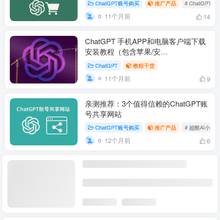
ChatGPT账号购买
推广产品
# ChatGP
11个月前
14
ChatGPT 手机APP和电脑客户端下载
安装教程（包含苹果/安
卓/Windows/Mac）!
ChatGPT
教程干货
11个月前
9
亲测推荐：3个值得信赖的ChatGPT账
号共享网站
ChatGPT账号购买
推广产品
# 超酷AI小店
12个月前
6
ChatGPT Plus全自助充值续费，无需
置顶
提供账号密码，自己就可以升级Plus会
员！
ChatGPT
教程干货
# ChatGPT Plus购买
2个月前
256