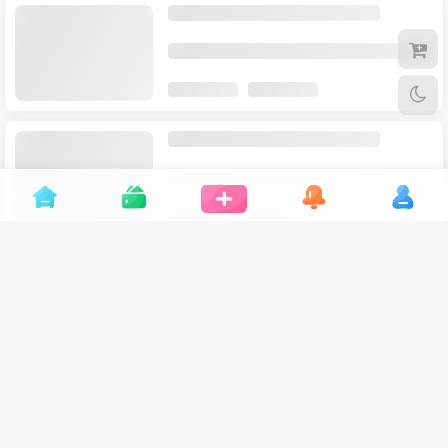
ChatGPT Plus为何中国信用卡无法付
款？原因与解决方法详解
ChatGPT账号购买
推广产品
# ChatGP
12个月前
13
2025年ChatGPT账号价格是多少？
Plus与免费版差异一文看懂
ChatGPT账号购买
推广产品
# hatGPT账
12个月前
7
ChatGPT最新消息：GPT- 5发布！
ChatGPT
# OpenAI
# GPT-5
# 三位一体架
1年前
10
ChatGPT Plus我们未能验证您的支付
方式，请选择另一支付方式并重试！怎
么办？
ChatGPT账号购买
推广产品
# ChatGPT P