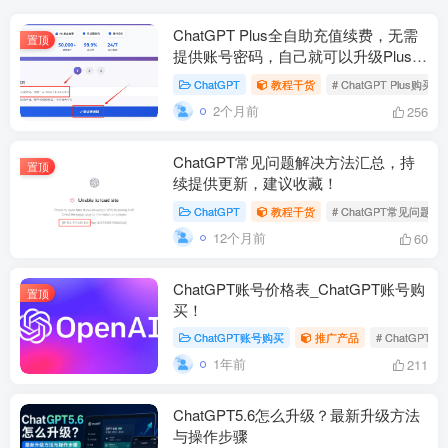
ChatGPT Plus全自助充值续费，无需
置顶
提供账号密码，自己就可以升级Plus会
员！
ChatGPT
教程干货
# ChatGPT Plus购买
2个月前
256
ChatGPT常见问题解决方法汇总，持
置顶
续提供更新，建议收藏！
ChatGPT
教程干货
# ChatGPT常见问题
12个月前
60
ChatGPT账号价格表_ChatGPT账号购
置顶
买！
ChatGPT账号购买
推广产品
# ChatGP
1年前
211
ChatGPT5.6怎么升级？最新升级方法
与操作步骤