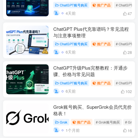
ChatGPT账号购买
推广产品
# ChatGPT5
4天前
47
ChatGPT Plus代充靠谱吗？常见流程
与注意事项整理
ChatGPT账号购买
推广产品
# ChatGPT P
6天前
28
ChatGPT升级Plus完整教程：开通步
骤、价格与常见问题
ChatGPT账号购买
推广产品
# ChatGPT P
6天前
102
Grok账号购买、SuperGrok会员代充价
格表！
Grok
推广产品
# Grok账号购买
# Gro
1个月前
16