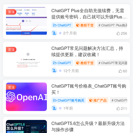
ChatGPT Plus全自助充值续费，无需
置顶
提供账号密码，自己就可以升级Plus会
员！
ChatGPT
教程干货
# ChatGPT Plus购买
2个月前
256
ChatGPT常见问题解决方法汇总，持
置顶
续提供更新，建议收藏！
ChatGPT
教程干货
# ChatGPT常见问题
12个月前
60
ChatGPT账号价格表_ChatGPT账号购
置顶
买！
ChatGPT账号购买
推广产品
# ChatGP
1年前
211
ChatGPT5.6怎么升级？最新升级方法
与操作步骤