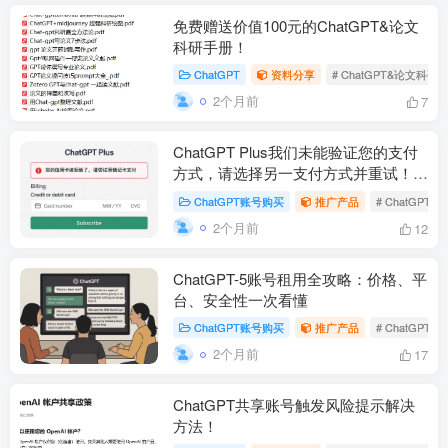
免费赠送价值100元的ChatGPT&论文
科研手册！
ChatGPT
资料分享
# ChatGPT&论文科研
2个月前
7
ChatGPT Plus我们未能验证您的支付
方式，请选择另一支付方式并重试！怎
么办？
ChatGPT账号购买
推广产品
# ChatGPT P
2个月前
12
ChatGPT-5账号租用全攻略：价格、平
台、安全性一次看懂
ChatGPT账号购买
推广产品
# ChatGP
2个月前
17
ChatGPT共享账号触发风险提示解决
方法！