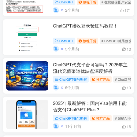
ChatGPT
教程干货
# 在您确保帐户安全之
2个月前
171
ChatGPT接收登录验证码教程！
ChatGPT
教程干货
# ChatGPT账号修改密
3个月前
13
ChatGPT代充平台可靠吗？2026年主
流代充值渠道优缺点深度解析
ChatGPT账号购买
推广产品
# ChatGPT P
6个月前
10
2025年最新解答：国内Visa信用卡能
否支付ChatGPT Plus？
ChatGPT账号购买
推广产品
# 超酷AI小店
11个月前
16