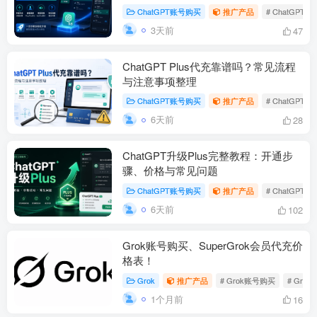
ChatGPT账号购买
推广产品
# ChatGPT5
3天前
47
ChatGPT Plus代充靠谱吗？常见流程
与注意事项整理
ChatGPT账号购买
推广产品
# ChatGPT P
6天前
28
ChatGPT升级Plus完整教程：开通步
骤、价格与常见问题
ChatGPT账号购买
推广产品
# ChatGPT P
6天前
102
Grok账号购买、SuperGrok会员代充价
格表！
Grok
推广产品
# Grok账号购买
# Gro
1个月前
16