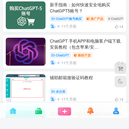
新手指南：如何快速安全地购买
ChatGPT5账号？
ChatGPT账号购买
推广产品
# ChatGP
11个月前
14
ChatGPT 手机APP和电脑客户端下载
安装教程（包含苹果/安
卓/Windows/Mac）!
ChatGPT
教程干货
11个月前
9
辅助邮箱接验证码教程
未分类
11个月前
13
亲测推荐：3个值得信赖的ChatGPT账
号共享网站
ChatGPT账号购买
推广产品
# 超酷AI小店