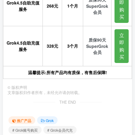
即
Grok4.5自助充值
268元
1个月
SuperGrok
服务
购
会员
买
立
质保90天
即
Grok4.5自助充值
328元
3个月
SuperGrok
服务
购
会员
买
温馨提示:所有产品均有质保，有售后保障!
©
版权声明
文章版权归作者所有，未经允许请勿转载。
THE END
推广产品
Grok
# Grok账号购买
# Grok会员代充