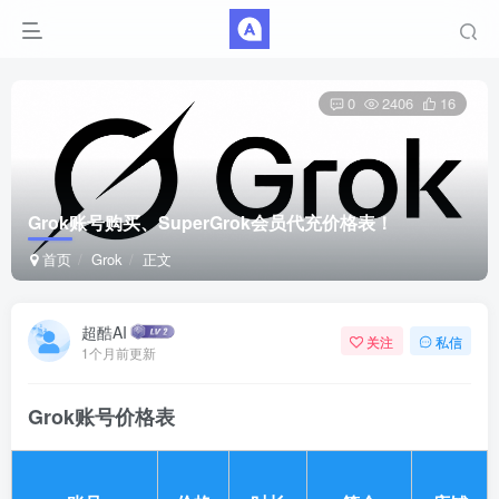
0
2406
16
Grok账号购买、SuperGrok会员代充价格表！
首页
Grok
正文
超酷AI
关注
私信
1个月前更新
Grok账号价格表