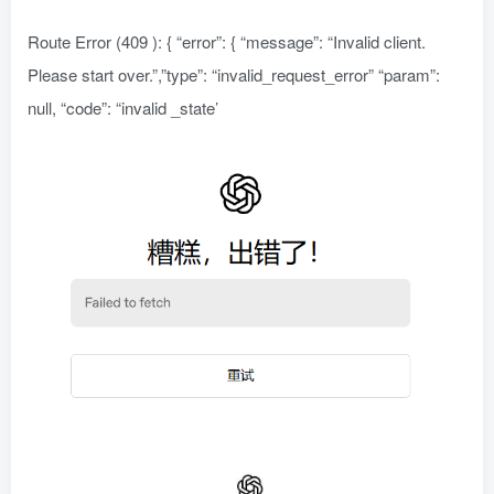
Route Error (409 ): { “error”: { “message”: “Invalid client.
Please start over.”,”type”: “invalid_request_error” “param”:
null, “code”: “invalid _state’