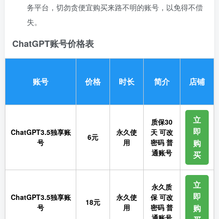
务平台，切勿贪便宜购买来路不明的账号，以免得不偿
失。
ChatGPT账号价格表
账号
价格
时长
简介
店铺
立
质保30
即
ChatGPT3.5独享账
永久使
天 可改
6元
号
用
密码 普
购
通账号
买
立
永久质
即
ChatGPT3.5独享账
永久使
保 可改
18元
号
用
密码 普
购
通账号