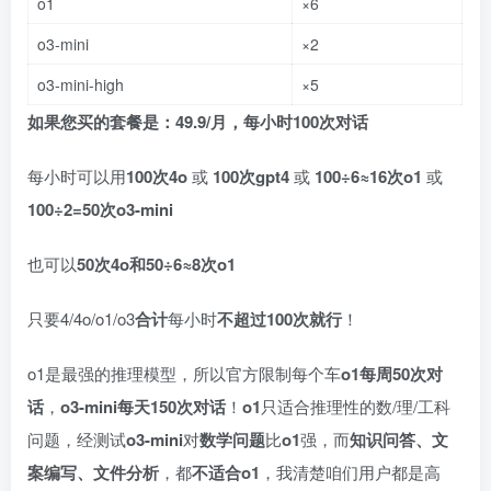
o1
×6
o3-mini
×2
o3-mini-high
×5
如果您买的套餐是：49.9/月，每小时100次对话
每小时可以用
100次4o
或
100次gpt4
或
100÷6≈16次o1
或
100÷2=50次o3-mini
也可以
50次4o和50÷6≈8次o1
只要4/4o/o1/o3
合计
每小时
不超过100次就行
！
o1是最强的推理模型，所以官方限制每个车
o1每周50次对
话
，
o3-mini每天150次对话
！
o1
只适合推理性的数/理/工科
问题，经测试
o3-mini
对
数学问题
比
o1
强，而
知识问答、文
案编写、文件分析
，都
不适合o1
，我清楚咱们用户都是高