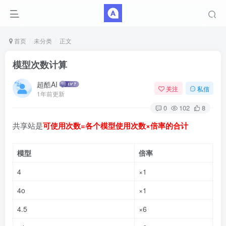
首页
未分类
正文
模型次数计算
超酷AI
关注
私信
1年前更新
0
102
8
共享站是
可使用次数=各个模型使用次数×倍率的合计
模型
倍率
4
×1
4o
×1
4.5
×6