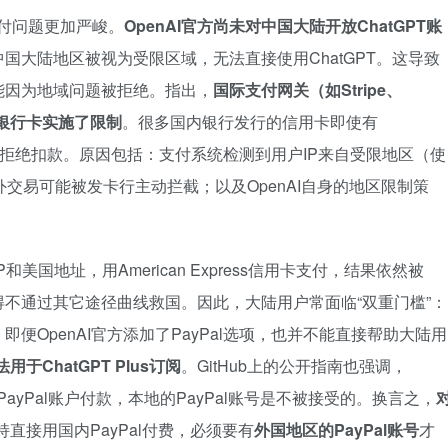
的支付问题更加严峻。
OpenAI官方尚未对中国大陆开放ChatGPT账
国大陆地区被视为受限区域，无法直接使用ChatGPT。这导致
能因为地域问题被拒绝。指出，
国际支付网关（如Stripe、
的银行卡实施了限制
。很多国内银行发行的信用卡即使有
款时被直接拒绝扣款。原因包括：支付系统检测到用户IP来自受限地区（使
交易可能被发卡行主动拦截；以及OpenAI自身的地区限制策
美国地址，用American Express信用卡支付，结果依然被
不通过其它途径曲线救国。因此，大陆用户常面临“双重门槛”：
即便OpenAI官方添加了PayPal选项，也并不能直接帮助大陆用
于ChatGPT Plus订阅
。GitHub上的公开指南也强调，
）PayPal账户付款，本地的PayPal账号是不被接受的。换言之，
直接用国内PayPal付费，必须要有
外国地区的PayPal账号
才