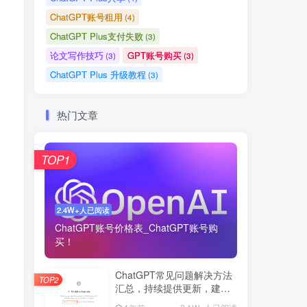
TOP1
ChatGPT账号租用
(4)
ChatGPT Plus支付失败
(3)
2.4W+人已阅读
论文写作技巧
GPT账号购买
(3)
(3)
ChatGPT账号价格表_ChatGPT账号购
ChatGPT Plus 升级教程
(3)
买！
热门文章
ChatGPT常见问题解决方法
TOP2
汇总，持续提供更新，建议
收藏！
1年前
2.1W+人已阅读
TOP1
ChatGPT共享账号触发风险
TOP3
提示解决方法！
1年前
1.2W+人已阅读
2.4W+人已阅读
ChatGPT账号价格表_ChatGPT账号购
AI生成三视图教程，转3D立
TOP4
买！
体效果，附带指令！
1年前
1W+人已阅读
ChatGPT常见问题解决方法
TOP2
GPT 4o一句话生成科研绘
汇总，持续提供更新，建议
TOP5
图！精准度高达99%！
收藏！