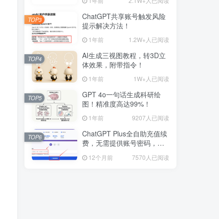
1年前
2.1W+人已阅读
1年前
9207人已阅读
ChatGPT共享账号触发风险
TOP3
ChatGPT Plus全自助充值续
提示解决方法！
TOP6
费，无需提供账号密码，自
1年前
1.2W+人已阅读
己就可以升级Plus会员！
12个月前
7570人已阅读
AI生成三视图教程，转3D立
TOP4
体效果，附带指令！
1年前
1W+人已阅读
GPT 4o一句话生成科研绘
TOP5
图！精准度高达99%！
1年前
9207人已阅读
ChatGPT Plus全自助充值续
TOP6
费，无需提供账号密码，自
己就可以升级Plus会员！
12个月前
7570人已阅读