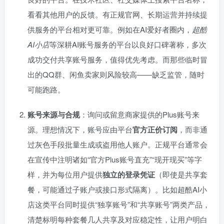
看看其他用户的反馈。有正规官网、长期运营并持续提
供服务的平台相对更可靠。例如在AI爱好者圈内，
超酷
AI小店
等深耕AI账号服务的平台以良好口碑著称，多次
成功交付共享账号服务，值得优先考虑。而那些临时冒
出的QQ群、闲鱼卖家则风险较高——缺乏监管，随时
可能跑路。
账号来源与合规
：询问或留意商家提供的Plus账号来
源。理想情况下，账号应由平台
官方正价订阅
，而非通
过灰色手段批量生成或盗用他人账户。正规平台通常会
在宣传中注明诸如“官方Plus账号直充”“现开现买”等字
样，并为每位用户提供
独立的登录凭证
（即使是共享套
餐，可能通过子账户或接口形式隔离）。比如超酷AI小
店这类平台同时提供“独享账号”和“共享账号”两类产品，
清楚标明每种套餐几人共享及对应稳定性，让用户明白