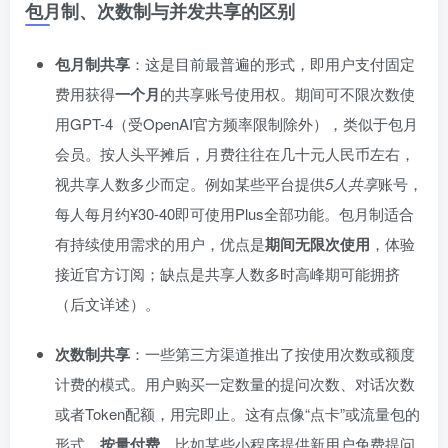
包月制、次数制与并发共享的区别
包月制共享
：这是目前最普遍的形式，即用户支付固定
费用获得
一个月
的共享账号使用权。期间可不限次数使
用GPT-4（受OpenAI官方频率限制除外），类似于包月
会员。按人头平摊后，月费往往在几十元人民币左右，
视共享人数多少而定。例如某些平台提供
5人共享
账号，
每人每月约¥30-40即可使用Plus全部功能。包月制适合
有持续使用需求的用户，优点是
期间无限次使用
，体验
接近官方订阅；缺点是共享人数多时高峰期可能拥挤
（后文详述）。
次数制共享
：一些第三方渠道推出了按使用次数或额度
计费的模式。用户购买一定数量的提问次数、对话次数
或者Token配额，用完即止。这有点像“点卡”或流量包的
形式，
按量付费
。比如某些小程序提供新用户免费提问