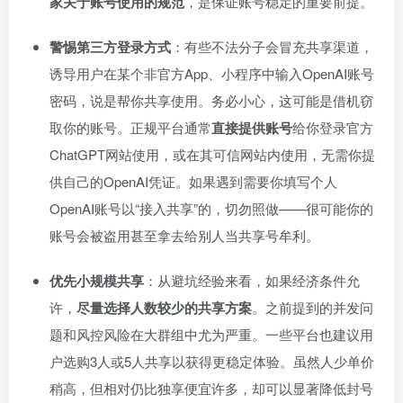
家关于账号使用的规范
，是保证账号稳定的重要前提。
警惕第三方登录方式
：有些不法分子会冒充共享渠道，
诱导用户在某个非官方App、小程序中输入OpenAI账号
密码，说是帮你共享使用。务必小心，这可能是借机窃
取你的账号。正规平台通常
直接提供账号
给你登录官方
ChatGPT网站使用，或在其可信网站内使用，无需你提
供自己的OpenAI凭证。如果遇到需要你填写个人
OpenAI账号以“接入共享”的，切勿照做——很可能你的
账号会被盗用甚至拿去给别人当共享号牟利。
优先小规模共享
：从避坑经验来看，如果经济条件允
许，
尽量选择人数较少的共享方案
。之前提到的并发问
题和风控风险在大群组中尤为严重。一些平台也建议用
户选购3人或5人共享以获得更稳定体验。虽然人少单价
稍高，但相对仍比独享便宜许多，却可以显著降低封号