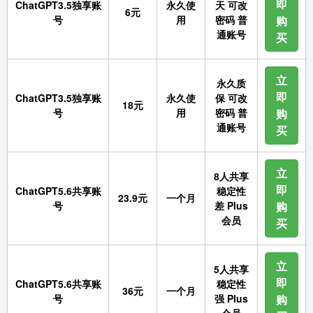
即
ChatGPT3.5独享账
永久使
天 可改
6元
号
用
密码 普
购
通账号
买
立
永久质
即
ChatGPT3.5独享账
永久使
保 可改
18元
号
用
密码 普
购
通账号
买
立
8人共享
即
ChatGPT5.6共享账
稳定性
23.9元
一个月
号
差 Plus
购
会员
买
立
5人共享
即
ChatGPT5.6共享账
稳定性
36元
一个月
号
强 Plus
购