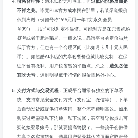
价格合理性
：追求低价无可厚非，但
过低的价格反而是
不祥之兆
。毕竟Plus官方成本摆在那里，若某渠道报价
低到离谱（例如号称“￥5元用一年”或“永久会员
￥99”），几乎可以判定不靠谱。可能对方是在兜售
盗刷
账号
或者干脆是骗局。一般来说，靠谱平台的定价虽然
低于官方，但也有一个合理区间（比如月卡几十元人民
币）。如超酷AI小店的共享套餐价位就比较克制，在保
证平台有微利、用户也省钱的平衡点。总之，
避免贪便
宜吃大亏
，遇到明显低于行情的报价需格外小心。
支付方式与交易流程
：正规平台通常有独立的下单系
统，支持常见安全支付方式（支付宝、微信等），下单
后自动发货或提供订单查询。整个流程透明高效。如果
购买过程需要私下沟通、私下转账，甚至引导你点击可
疑链接登录账号，那就要提高警惕了。一些骗子会假借
共享之名实施钓鱼，诱导用户登录其伪装页面窃取账号