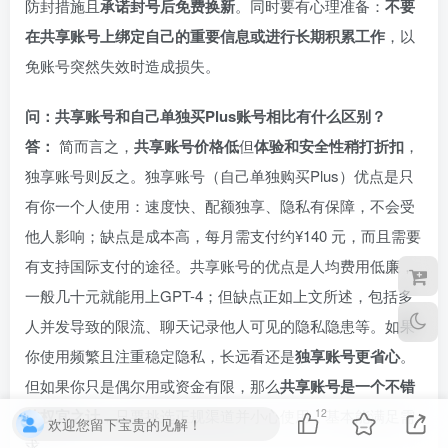
防封措施且
承诺封号后免费换新
。同时要有心理准备：
不要
在共享账号上绑定自己的重要信息或进行长期积累工作
，以
免账号突然失效时造成损失。
问：共享账号和自己单独买Plus账号相比有什么区别？
答：
简而言之，
共享账号价格低
但
体验和安全性稍打折扣
，
独享账号则反之。独享账号（自己单独购买Plus）优点是只
有你一个人使用：速度快、配额独享、隐私有保障，不会受
他人影响；缺点是成本高，每月需支付约¥140 元，而且需要
有支持国际支付的途径。共享账号的优点是人均费用低廉，
一般几十元就能用上GPT-4；但缺点正如上文所述，包括多
人并发导致的限流、聊天记录他人可见的隐私隐患等。如果
你使用频繁且注重稳定隐私，长远看还是
独享账号更省心
。
但如果你只是偶尔用或资金有限，那么
共享账号是一个不错
的权宜之计
，只要挑选正规渠道并小心使用，基本能满足需
12
欢迎您留下宝贵的见解！
求。