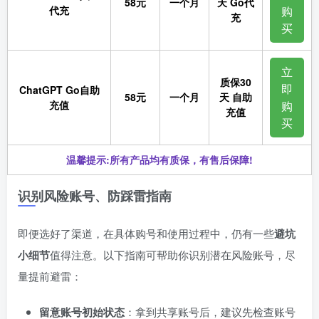
58元
一个月
天 Go代
代充
购
充
买
立
质保30
即
ChatGPT Go自助
58元
一个月
天 自助
充值
购
充值
买
温馨提示:所有产品均有质保，有售后保障!
识别风险账号、防踩雷指南
即便选好了渠道，在具体购号和使用过程中，仍有一些
避坑
小细节
值得注意。以下指南可帮助你识别潜在风险账号，尽
量提前避雷：
留意账号初始状态
：拿到共享账号后，建议先检查账号