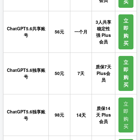
会员
买
立
3人共享
即
ChatGPT5.6共享账
稳定性
56元
一个月
号
强 Plus
购
会员
买
立
质保7天
即
ChatGPT5.6独享账
50元
7天
Plus会
号
购
员
买
立
质保14
即
ChatGPT5.6独享账
98元
14天
天 Plus
号
购
会员
买