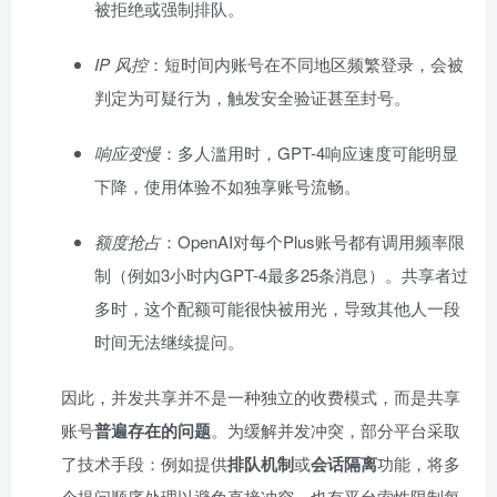
被拒绝或强制排队。
IP 风控
：短时间内账号在不同地区频繁登录，会被
判定为可疑行为，触发安全验证甚至封号。
响应变慢
：多人滥用时，GPT-4响应速度可能明显
下降，使用体验不如独享账号流畅。
额度抢占
：OpenAI对每个Plus账号都有调用频率限
制（例如3小时内GPT-4最多25条消息）。共享者过
多时，这个配额可能很快被用光，导致其他人一段
时间无法继续提问。
因此，并发共享并不是一种独立的收费模式，而是共享
账号
普遍存在的问题
。为缓解并发冲突，部分平台采取
了技术手段：例如提供
排队机制
或
会话隔离
功能，将多
个提问顺序处理以避免直接冲突。也有平台索性限制每