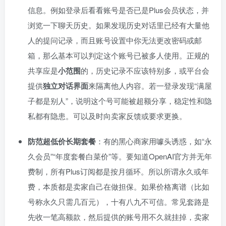
信息。例如登录后看看账号是否已是Plus会员状态，并
浏览一下聊天历史。如果发现历史对话里已经有大量他
人的提问记录，而且账号设置中你无法更改密码或邮
箱，那么基本可以判定这个账号已被多人使用。正规的
共享应是
小范围
的，历史记录不应该特别多，或平台会
提供
独立对话界面
来隔离他人内容。若一登录发现“满屋
子都是别人”，说明这个号可能被超额分享，稳定性和隐
私都有隐患。可以及时向卖家反馈或要求更换。
防范超低价长期套餐
：有的黑心商家用噱头诱惑，如“永
久会员”“年度套餐白菜价”等。要知道OpenAI官方并无年
费制，所有Plus订阅都是按月循环。所以所谓永久或年
费，本质都是卖家自己在做担保。如果价格离谱（比如
号称永久只需几百元），十有八九不可信。常见套路是
先收一笔高额款，然后提供的账号用不久就挂掉，卖家