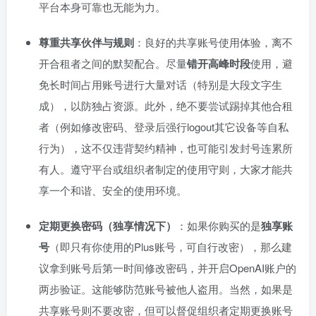
平台本身可靠也无能为力。
尊重共享伙伴与规则
：良好的共享账号使用体验，离不
开合租者之间的默契配合。尽量
错开高峰时段
使用，避
免长时间占用账号进行大量对话（特别是大段文字生
成），以防独占资源。此外，绝不要尝试踢掉其他合租
者（例如修改密码、登录后强行logout其它设备等自私
行为），这不仅违背契约精神，也可能引发封号连累所
有人。遵守平台或组织者制定的使用守则，大家才能共
享一个和谐、安全的使用环境。
定期更换密码（独享情况下）
：如果你购买的是
独享账
号
（即只有你使用的Plus账号，可自行改密），那么建
议拿到账号后第一时间修改密码，并开启OpenAI账户的
两步验证。这能够防范账号被他人盗用。当然，如果是
共享账号则不要改密，但可以督促组织者定期更换账号