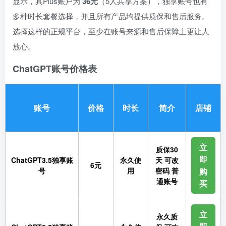
显示，其Plus账户为
36元
（5人共享方案），独享账号也有
多种时长套餐选择，并且所有产品均提供质保和售后服务。
选择这样的正规平台，至少在账号来源和售后保障上更让人
放心。
ChatGPT账号价格表
账号
价格
时长
简介
店铺
立
质保30
即
ChatGPT3.5独享账
永久使
天 可改
6元
号
用
密码 普
购
通账号
买
立
永久质