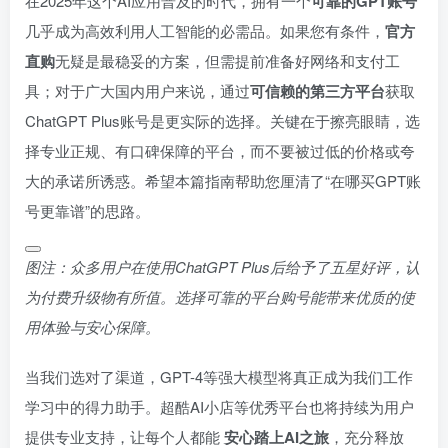
在2025年这个AI应用普及的时代，拥有一个
可靠的GPT账号
几乎成为高效利用人工智能的必需品。如果您有条件，
官方
直购
无疑是最稳妥的方案，但需提前准备好网络和支付工
具；对于广大国内用户来说，通过
可信赖的第三方平台
获取
ChatGPT Plus账号是更实际的选择。关键在于擦亮眼睛，选
择专业正规、有口碑保障的平台，而不要被过低的价格或夸
大的承诺所诱惑。希望本篇指南帮助您厘清了“在哪买GPT账
号更靠谱”的思路。
图注：众多用户在使用ChatGPT Plus后给予了五星好评，认
为付费升级物有所值。选择可靠的平台购号能带来优质的使
用体验与安心保障。
当我们选对了渠道，GPT-4等强大模型将真正成为我们工作
学习中的得力助手。超酷AI小店等优秀平台也将持续为用户
提供专业支持，让每个人都能
安心踏上AI之旅
，充分释放