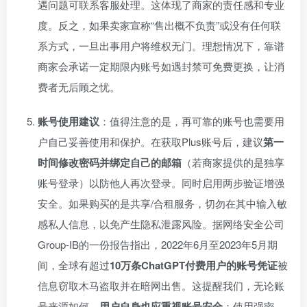
遇问题可联系客服处理。这体现了商家的责任感和专业
度。反之，如果卖家宣称“售出概不负责”或没有任何联
系方式，一旦出事用户将维权无门。理想情况下，靠谱
商家会承诺一定期限内账号如遇封禁可免费更换，让消
费者无后顾之忧。
账号使用建议
：值得注意的是，再可靠的账号也需要用
户自己妥善使用和保护。在获取Plus账号后，建议
第一
时间修改密码并绑定自己的邮箱
（若商家提供的是独享
账号登录）以防他人再次登录。同时启用两步验证增强
安全。如果购买的是共享/合租服务，切勿在其中输入敏
感私人信息，以免产生隐私泄露风险。据网络安全公司
Group-IB的一份报告指出，2022年6月至2023年5月期
间，全球有超过
10万条ChatGPT付费用户的账号凭证
被
信息窃取木马盗取并在暗网出售。这提醒我们，无论账
号来源如何，
用户自身也应重视账号安全
：使用强密