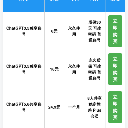
立
质保30
即
ChatGPT3.5独享账
永久使
天 可改
6元
号
用
密码 普
购
通账号
买
立
永久质
即
ChatGPT3.5独享账
永久使
保 可改
18元
号
用
密码 普
购
通账号
买
立
8人共享
即
ChatGPT5.6共享账
稳定性
24.9元
一个月
号
差 Plus
购
会员
买