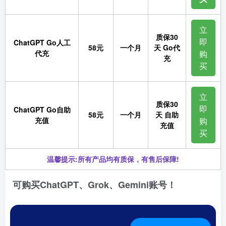
立
质保30
即
ChatGPT Go人工
58元
一个月
天 Go代
代充
购
充
买
立
质保30
即
ChatGPT Go自助
58元
一个月
天 自助
充值
购
充值
买
温馨提示:所有产品均有质保，有售后保障!
可购买ChatGPT、Grok、Gemini账号！