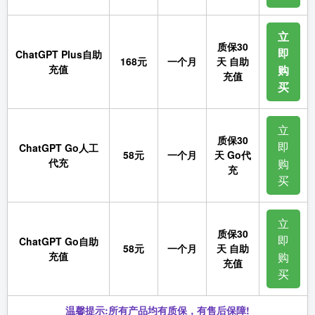
立
质保30
即
ChatGPT Plus自助
168元
一个月
天 自助
充值
购
充值
买
立
质保30
即
ChatGPT Go人工
58元
一个月
天 Go代
代充
购
充
买
立
质保30
即
ChatGPT Go自助
58元
一个月
天 自助
充值
购
充值
买
温馨提示:所有产品均有质保，有售后保障!