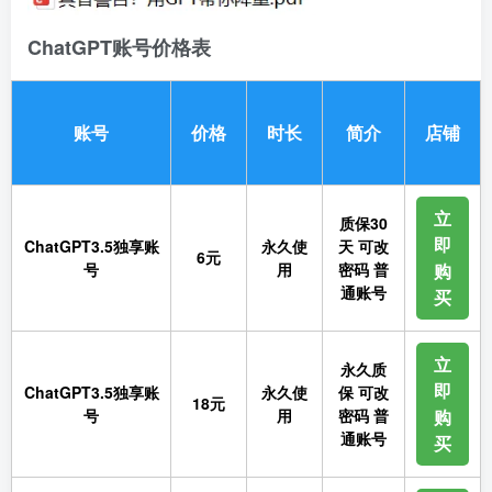
ChatGPT账号价格表
账号
价格
时长
简介
店铺
立
质保30
即
ChatGPT3.5独享账
永久使
天 可改
6元
号
用
密码 普
购
通账号
买
立
永久质
即
ChatGPT3.5独享账
永久使
保 可改
18元
号
用
密码 普
购
通账号
买