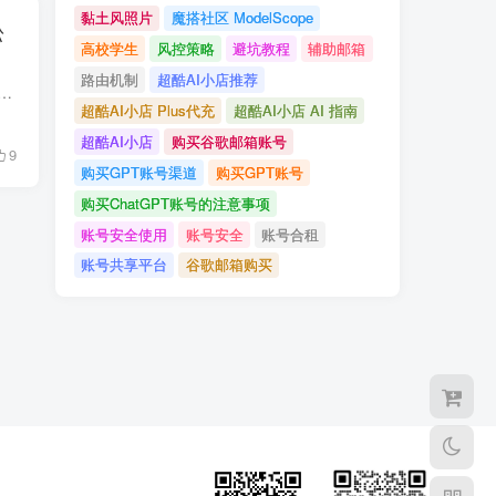
黏土风照片
魔搭社区 ModelScope
松
高校学生
风控策略
避坑教程
辅助邮箱
路由机制
超酷AI小店推荐
tGPT高效仿写教学论文？本文提供全流程拆解与实用AI提示词，助你轻松掌握学术写作逻辑。
超酷AI小店 Plus代充
超酷AI小店 AI 指南
超酷AI小店
购买谷歌邮箱账号
9
购买GPT账号渠道
购买GPT账号
购买ChatGPT账号的注意事项
账号安全使用
账号安全
账号合租
账号共享平台
谷歌邮箱购买